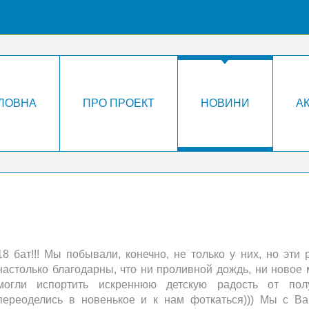
ЛОВНА
ПРО ПРОЕКТ
НОВИНИ
А
18 бат!!! Мы побывали, конечно, не только у них, но эт
настолько благодарны, что ни проливной дождь, ни новое 
могли испортить искреннюю детскую радость от полу
переоделись в новенькое и к нам фоткаться))) Мы с В