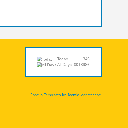
Today
346
All Days
6013986
Joomla Templates
by Joomla-Monster.com