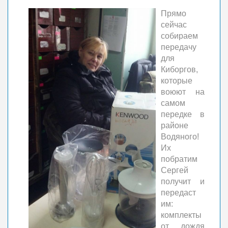
Прямо
сейчас
собираем
передачу
для
Киборгов,
которые
воюют на
самом
передке в
районе
Водяного!
Их
побратим
Сергей
получит и
передаст
им:
комплекты
от дождя