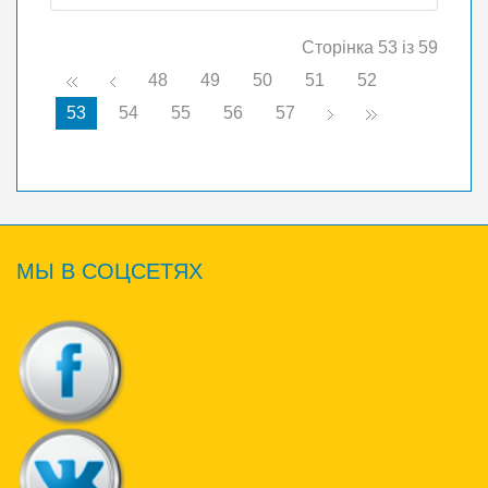
Сторінка 53 із 59
48
49
50
51
52
53
54
55
56
57
МЫ
В СОЦСЕТЯХ