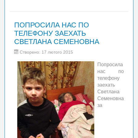
ПОПРОСИЛА НАС ПО
ТЕЛЕФОНУ ЗАЕХАТЬ
СВЕТЛАНА СЕМЕНОВНА
Створено: 17 лютого 2015
Попросила
нас по
телефону
заехать
Светлана
Семеновна
за