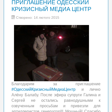
ПРИГЛАШЕНИЕ ‪‎ОДЕССКИЙ
КРИЗИСНЫЙ МЕДИА ЦЕНТР‬
Створено: 14 лютого 2015
Благодарим за приглашение
‪#‎ОдесскийКризисныйМедиаЦентр‬
и лично
Алёну Балабу. После эфира супруги Галина и
Сергей не остались равнодушными к
озвученным просьбам и привезли для
артиллеристов генератор!!! Мощный! Спасибо